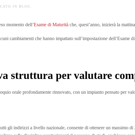
ICATO IN
BLOG
.
tteso momento dell’
Esame di Maturità
che, quest’anno, inizierà la mattin
i alcuni cambiamenti che hanno impattato sull’impostazione dell’Esame di
a struttura per valutare co
loquio orale profondamente rinnovato, con un impianto pensato per valo
utti gli indirizzi a livello nazionale, consente di ottenere un massimo di