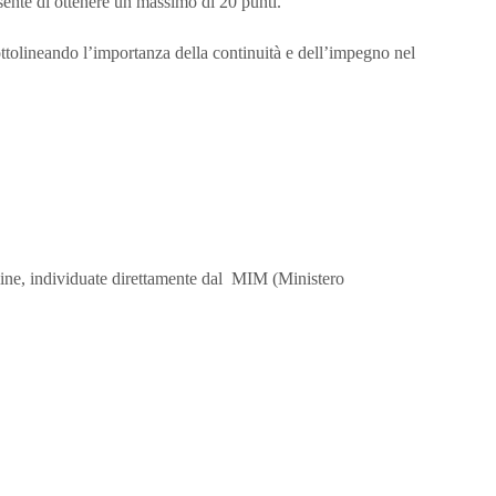
consente di ottenere un massimo di 20 punti.
ottolineando l’importanza della continuità e dell’impegno nel
pline, individuate direttamente dal MIM (Ministero