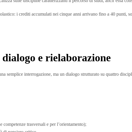
ocalizza sulle discipline caratterizzanti il percorso di studi, anch’essa 
lastico: i crediti accumulati nei cinque anni arrivano fino a 40 punti, s
 dialogo e rielaborazione
 una semplice interrogazione, ma un dialogo strutturato su quattro disci
e competenze trasversali e per l’orientamento);
à di pensiero critico.