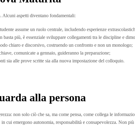
. Alcuni aspetti diventano fondamentali:
studente assume un ruolo centrale, includendo esperienze extrascolastiche
 basta più, è essenziale sviluppare collegamenti tra le discipline e dim
n modo chiaro e discorsivo, costruendo un confronto e non un monologo;
e chiave, comunicate a gennaio, guideranno la preparazione;
nti sia alle prove scritte sia alla nuova impostazione del colloquio.
uarda alla persona
terezza: non solo ciò che sa, ma come pensa, come collega le informazion
a, in cui emergono autonomia, responsabilità e consapevolezza. Non più