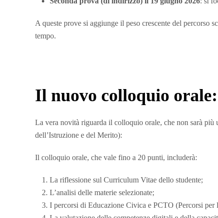
Seconda prova (di indirizzo) il 19 giugno 2026
: si f
A queste prove si aggiunge il peso crescente del percorso sco
tempo.
Il nuovo colloquio orale:
La vera novità riguarda il colloquio orale, che non sarà più
dell’Istruzione e del Merito):
Il colloquio orale, che vale fino a 20 punti, includerà:
La riflessione sul Curriculum Vitae dello studente;
L’analisi delle materie selezionate;
I percorsi di Educazione Civica e PCTO (Percorsi per l
La valutazione delle competenze digitali e della capacit