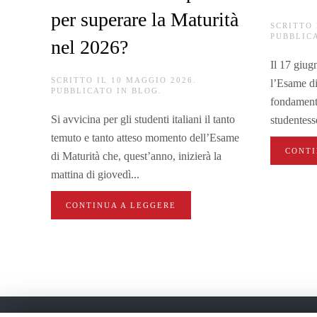
per superare la Maturità
SCRITTO
PUBBLIC
nel 2026?
Il 17 giug
SCRITTO IL
10 MAGGIO 2026
.
l’Esame di
PUBBLICATO IN
BLOG
.
fondamental
Si avvicina per gli studenti italiani il tanto
studentesse
temuto e tanto atteso momento dell’Esame
CONTI
di Maturità che, quest’anno, inizierà la
mattina di giovedì...
CONTINUA A LEGGERE