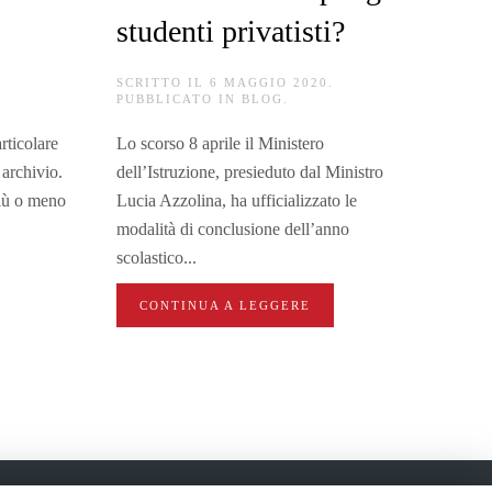
studenti privatisti?
SCRITTO IL
6 MAGGIO 2020
.
.
PUBBLICATO IN
BLOG
.
Lo scorso 8 aprile il Ministero
rticolare
dell’Istruzione, presieduto dal Ministro
 archivio.
Lucia Azzolina, ha ufficializzato le
più o meno
modalità di conclusione dell’anno
scolastico...
CONTINUA A LEGGERE