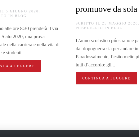
promuove da sola
 IL
5 GIUGNO 2020
.
ATO IN
BLOG
.
SCRITTO IL
25 MAGGIO 2020
no alle ore 8:30 prenderà il via
PUBBLICATO IN
BLOG
.
 Stato 2020, una prova
L’anno scolastico più strano e pa
e nella carriera e nella vita di
dal dopoguerra sta per andare in
 e studenti...
Paradossalmente, l’esito mette 
tutti d’accordo: gli...
NUA A LEGGERE
CONTINUA A LEGGERE