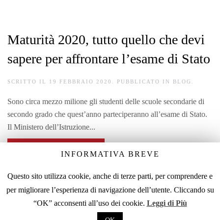
Maturità 2020, tutto quello che devi
sapere per affrontare l’esame di Stato
SCRITTO IL
19 FEBBRAIO 2020
. PUBBLICATO IN
BLOG
.
Sono circa mezzo milione gli studenti delle scuole secondarie di
secondo grado che quest’anno parteciperanno all’esame di Stato.
Il Ministero dell’Istruzione...
CONTINUA A LEGGERE
INFORMATIVA BREVE
Questo sito utilizza cookie, anche di terze parti, per comprendere e
per migliorare l’esperienza di navigazione dell’utente. Cliccando su
COOKIE POLICY
PRIVACY POLICY
CREDITS
“OK” acconsenti all’uso dei cookie.
Leggi di Più