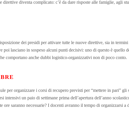
direttive diventa complicato: c’è da dare risposte alle famiglie, agli st
sposizione dei presidi per attivare tutte le nuove direttive, sia in term
e poi lasciano in sospeso alcuni punti decisivi: uno di questo è quello 
i, che comportano anche dubbi logistico-organizzativi non di poco conto.
MBRE
aule per organizzare i corsi di recupero previsti per “mettere in pari” gl
si intensivi un paio di settimane prima dell’apertura dell’anno scolasti
e ore saranno necessarie? I docenti avranno il tempo di organizzarsi a d